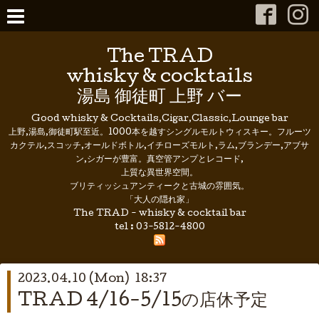
The TRAD
whisky & cocktails
湯島 御徒町 上野 バー
Good whisky & Cocktails,Cigar,Classic,Lounge bar
上野,湯島,御徒町駅至近。1000本を越すシングルモルトウィスキー。フルーツ
カクテル,スコッチ,オールドボトル,イチローズモルト,ラム,ブランデー,アブサ
ン,シガーが豊富。真空管アンプとレコード,
上質な異世界空間。
ブリティッシュアンティークと古城の雰囲気。
「大人の隠れ家」
The TRAD - whisky & cocktail bar
tel :
03-5812-4800
2023.04.10 (Mon) 18:37
TRAD 4/16-5/15の店休予定