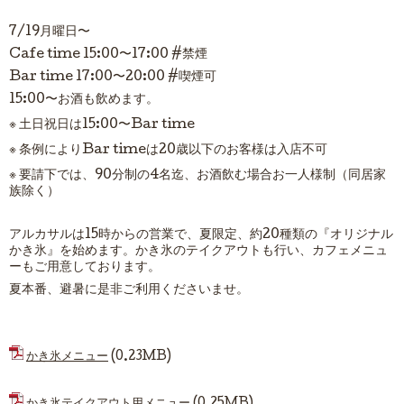
7/19
月曜日〜
Cafe time 15:00
〜
17:00 #
禁煙
Bar time 17:00
〜
20:00 #
喫煙可
15:00
〜お酒も飲めます。
※
土日祝日は
15:00
〜
Bar time
※
条例により
Bar time
は
20
歳以下のお客様は入店不可
※
要請下では、
90
分制の
4
名迄、お酒飲む場合お一人様制（同居家
族除く）
アルカサルは
15
時からの営業で、夏限定、約
20
種類の『オリジナル
かき氷』を始めます。かき氷のテイクアウトも行い、カフェメニュ
ーもご用意しております。
夏本番、避暑に是非ご利用くださいませ。
かき氷メニュー
(0.23MB)