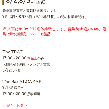
8/2,8/31追記
緊急事態宣言と蔓延防止延長により、
7
月
12
日〜
8
月
22
日（9/12迄延長）の間の営業時間は、
※ 大宮は8/10〜9/12迄休業致します。蔓延防止協力の為。湯
島は時短継続。8/2,8/31追記
The TRAD
17:00
〜
20:00
木金土
のみ
人数限定予約制（ノンアル営業）
8/12は休み
The Bar ALCAZAR
7/12
月曜日〜
17:00
〜
20:00 #
喫煙可
※ 現在、休業中