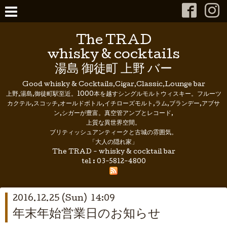
The TRAD
whisky & cocktails
湯島 御徒町 上野 バー
Good whisky & Cocktails,Cigar,Classic,Lounge bar
上野,湯島,御徒町駅至近。1000本を越すシングルモルトウィスキー。フルーツ
カクテル,スコッチ,オールドボトル,イチローズモルト,ラム,ブランデー,アブサ
ン,シガーが豊富。真空管アンプとレコード,
上質な異世界空間。
ブリティッシュアンティークと古城の雰囲気。
「大人の隠れ家」
The TRAD - whisky & cocktail bar
tel :
03-5812-4800
2016.12.25 (Sun) 14:09
年末年始営業日のお知らせ