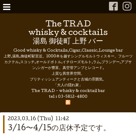
The TRAD
whisky & cocktails
湯島 御徒町 上野 バー
Good whisky & Cocktails,Cigar,Classic,Lounge bar
上野,湯島,御徒町駅至近。1000本を越すシングルモルトウィスキー。フルーツ
カクテル,スコッチ,オールドボトル,イチローズモルト,ラム,ブランデー,アブサ
ン,シガーが豊富。真空管アンプとレコード,
上質な異世界空間。
ブリティッシュアンティークと古城の雰囲気。
「大人の隠れ家」
The TRAD - whisky & cocktail bar
tel :
03-5812-4800
2023.03.16 (Thu) 11:42
3/16〜4/15の店休予定です。