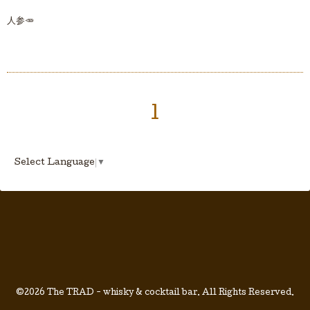
人参🥕
1
Select Language
▼
©2026
The TRAD - whisky & cocktail bar
. All Rights Reserved.