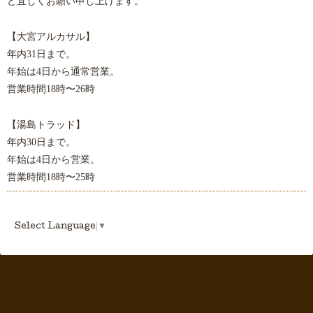
ど宜しくお願い申し上げます。
【大宮アルカサル】
31
年内
日まで。
4
年始は
日から通常営業。
18
26
営業時間
時〜
時
【湯島トラッド】
30
年内
日まで。
4
年始は
日から営業。
18
25
営業時間
時〜
時
Select Language
▼