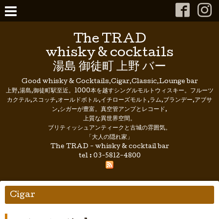
The TRAD
whisky & cocktails
湯島 御徒町 上野 バー
Good whisky & Cocktails,Cigar,Classic,Lounge bar
上野,湯島,御徒町駅至近。1000本を越すシングルモルトウィスキー。フルーツ
カクテル,スコッチ,オールドボトル,イチローズモルト,ラム,ブランデー,アブサ
ン,シガーが豊富。真空管アンプとレコード,
上質な異世界空間。
ブリティッシュアンティークと古城の雰囲気。
「大人の隠れ家」
The TRAD - whisky & cocktail bar
tel :
03-5812-4800
Cigar