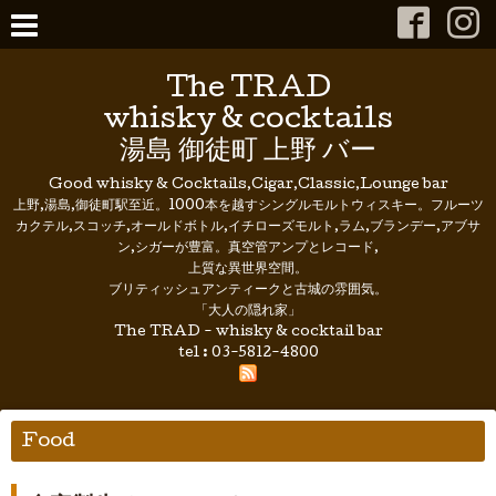
The TRAD
whisky & cocktails
湯島 御徒町 上野 バー
Good whisky & Cocktails,Cigar,Classic,Lounge bar
上野,湯島,御徒町駅至近。1000本を越すシングルモルトウィスキー。フルーツ
カクテル,スコッチ,オールドボトル,イチローズモルト,ラム,ブランデー,アブサ
ン,シガーが豊富。真空管アンプとレコード,
上質な異世界空間。
ブリティッシュアンティークと古城の雰囲気。
「大人の隠れ家」
The TRAD - whisky & cocktail bar
tel :
03-5812-4800
Food