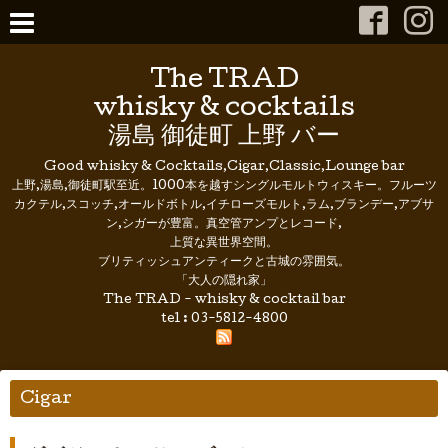
The TRAD
whisky & cocktails
湯島 御徒町 上野 バー
Good whisky & Cocktails,Cigar,Classic,Lounge bar
上野,湯島,御徒町駅至近。1000本を越すシングルモルトウィスキー。フルーツ
カクテル,スコッチ,オールドボトル,イチローズモルト,ラム,ブランデー,アブサ
ン,シガーが豊富。真空管アンプとレコード,
上質な異世界空間。
ブリティッシュアンティークと古城の雰囲気。
「大人の隠れ家」
The TRAD - whisky & cocktail bar
tel :
03-5812-4800
Cigar