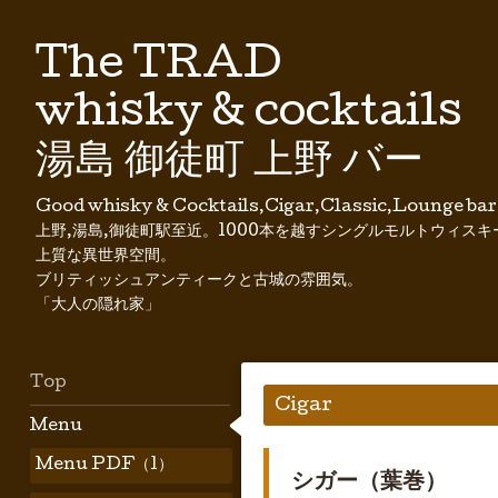
The TRAD
whisky & cocktails
湯島 御徒町 上野 バー
Good whisky & Cocktails,Cigar,Classic,Lounge bar
上野,湯島,御徒町駅至近。1000本を越すシングルモルトウィスキ
上質な異世界空間。
ブリティッシュアンティークと古城の雰囲気。
「大人の隠れ家」
Top
Cigar
Menu
Menu PDF（1）
シガー（葉巻）