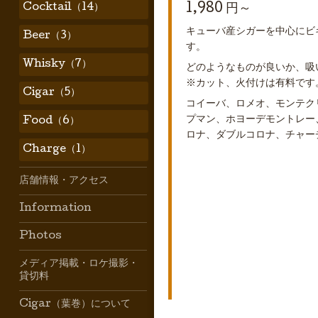
Cocktail（14）
1,980 円～
キューバ産シガーを中心にビ
Beer（3）
す。
Whisky（7）
どのようなものが良いか、吸
※カット、火付けは有料です
Cigar（5）
コイーバ、ロメオ、モンテク
プマン、ホヨーデモントレー
Food（6）
ロナ、ダブルコロナ、チャーチ
Charge（1）
店舗情報・アクセス
Information
Photos
メディア掲載・ロケ撮影・
貸切料
Cigar（葉巻）について